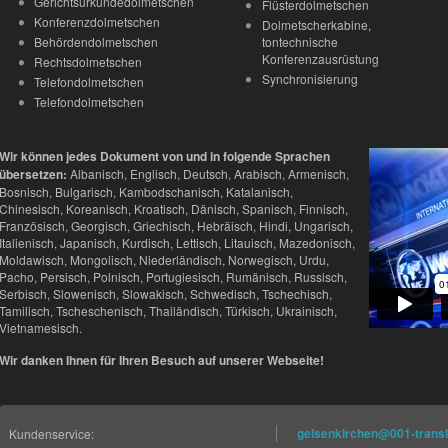
Gerichtsurkundedolmetschen
Flüsterdolmetschen
Konferenzdolmetschen
Dolmetscherkabine,
Behördendolmetschen
tontechnische
Konferenzausrüstung
Rechtsdolmetschen
Synchronisierung
Telefondolmetschen
Telefondolmetschen
Wir können jedes Dokument von und in folgende Sprachen
übersetzen:
Albanisch, Englisch, Deutsch, Arabisch, Armenisch,
Bosnisch, Bulgarisch, Kambodschanisch, Katalanisch,
Chinesisch, Koreanisch, Kroatisch, Dänisch, Spanisch, Finnisch,
Französisch, Georgisch, Griechisch, Hebräisch, Hindi, Ungarisch,
Italienisch, Japanisch, Kurdisch, Lettisch, Litauisch, Mazedonisch,
Moldawisch, Mongolisch, Niederländisch, Norwegisch, Urdu,
Pacho, Persisch, Polnisch, Portugiesisch, Rumänisch, Russisch,
Serbisch, Slowenisch, Slowakisch, Schwedisch, Tschechisch,
Tamilisch, Tscheschenisch, Thailändisch, Türkisch, Ukrainisch,
Vietnamesisch.
Wir danken Ihnen für Ihren Besuch auf unserer Webseite!
gelsenkirchen@001-transl
Kundenservice: