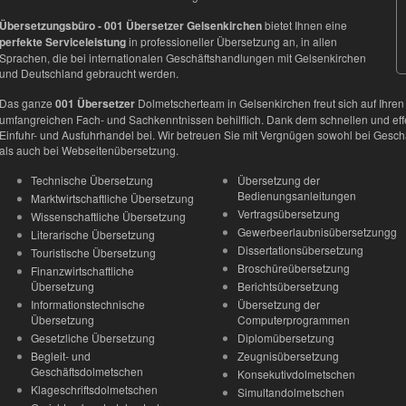
Übersetzungsbüro - 001 Übersetzer Gelsenkirchen
bietet Ihnen eine
perfekte Serviceleistung
in professioneller Übersetzung an, in allen
Sprachen, die bei internationalen Geschäftshandlungen mit Gelsenkirchen
und Deutschland gebraucht werden.
Das ganze
001 Übersetzer
Dolmetscherteam in Gelsenkirchen freut sich auf Ihren 
umfangreichen Fach- und Sachkenntnissen behilflich. Dank dem schnellen und effe
Einfuhr- und Ausfuhrhandel bei. Wir betreuen Sie mit Vergnügen sowohl bei Gesch
als auch bei Webseitenübersetzung.
Technische Übersetzung
Übersetzung der
Bedienungsanleitungen
Marktwirtschaftliche Übersetzung
Vertragsübersetzung
Wissenschaftliche Übersetzung
Gewerbeerlaubnisübersetzungg
Literarische Übersetzung
Dissertationsübersetzung
Touristische Übersetzung
Broschüreübersetzung
Finanzwirtschaftliche
Übersetzung
Berichtsübersetzung
Informationstechnische
Übersetzung der
Übersetzung
Computerprogrammen
Gesetzliche Übersetzung
Diplomübersetzung
Begleit- und
Zeugnisübersetzung
Geschäftsdolmetschen
Konsekutivdolmetschen
Klageschriftsdolmetschen
Simultandolmetschen